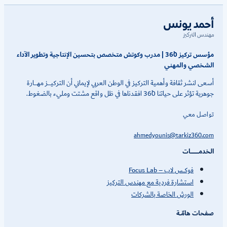
مؤسس تركيز 360ْ | مدرب وكوتش متخصص بتحسين الإنتاجية وتطوير الآداء
شخصي والمهني
عى لنشر ثقافة وأهمية التركيز في الوطن العربي لإيماني أن التركيــــــز مهــــــارة
ة تؤثر على حياتنا 360ْ افقدناها في ظل واقع مشتت ومليء بالضغوط.
اصل معي
ahmedyounis@tarkiz360.c
دمــــــــــــــــات
فوكـــس لاب – Focus Lab
استشارة فردية مع مهندس التركيز
الورش الخاصة بالشركات
حات هامّـــة