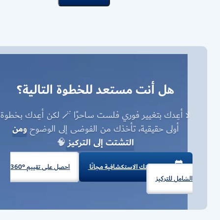
هل أنت مستعد للخطوة التالية؟
لا أعِدك بتغيير فوري فلست ساحرًا 🪄 لكن أعِدك بخطوة
أولى حقيقية، تأخذك من الفوضى إلى الوضوح
ومن
التشتت إلى التركيز
🧠
احجز جلستك الاستكشافية مجانًا
احصل على تقييم °360
الشامل للتركيز