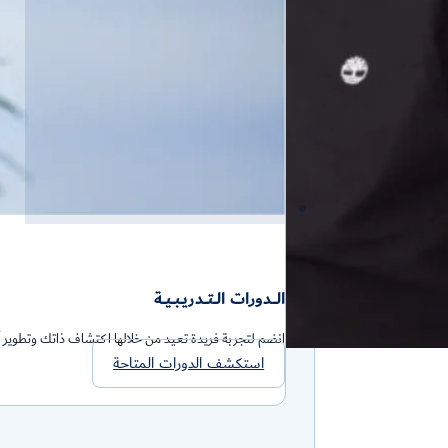
الــــدورات الـــتـــدريــبـــيـــة
انضم لتجربة فريدة تعيد من خلالها اكتشاف ذاتك وتطوير آ
استكشف الدورات المتاحة