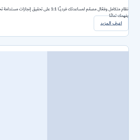
نظام متكامل وفعّال مصمّم لمساعدتك فرديــًــا 1:1 على تح
يفهمك تمامًا
اعرف المزيد